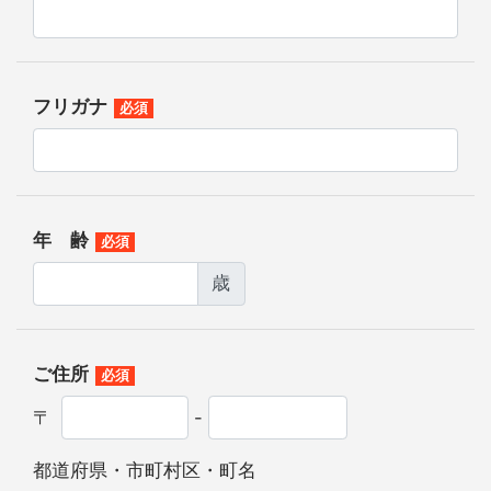
フリガナ
必須
年 齢
必須
歳
ご住所
必須
〒
-
都道府県・市町村区・町名