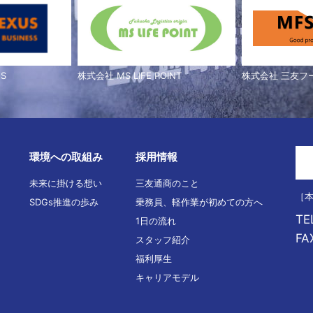
S
株式会社 MS LIFE POINT
株式会社 三友フ
環境への取組み
採用情報
未来に掛ける想い
三友通商のこと
［本
SDGs推進の歩み
乗務員、軽作業が初めての方へ
TE
1日の流れ
FA
スタッフ紹介
福利厚生
キャリアモデル