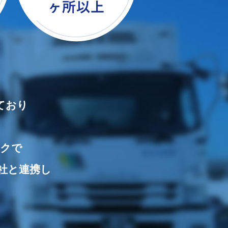
ており
ークで
0社と連携し
。