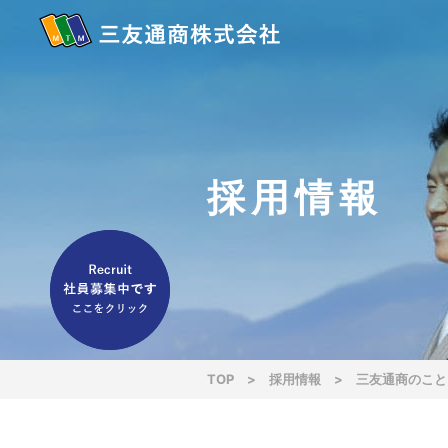
採用情報
TOP
>
採用情報
>
三友通商のこと