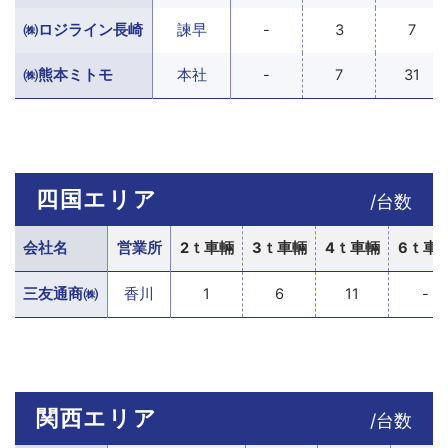
㈱ロジライン長崎
諫早
-
3
7
㈱熊本ミトモ
本社
-
7
31
四国エリア
/台数
会社名
営業所
2ｔ車輛
3ｔ車輛
4ｔ車輛
6ｔ車
三友通商㈱
香川
1
6
11
-
関西エリア
/台数