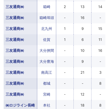
三友通商㈱
箱崎
2
13
14
三友通商㈱
箱崎埠頭
-
16
-
三友通商㈱
北九州
1
9
15
三友通商㈱
佐賀
1
6
11
三友通商㈱
大分挾間
-
10
16
三友通商㈱
大分豊海
-
9
-
三友通商㈱
南高江
-
21
3
三友通商㈱
都城
-
-
8
三友通商㈱
宮崎
-
12
-
㈱ロジライン長崎
本社
-
18
8