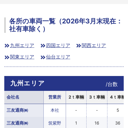
各所の車両一覧（2026年3月末現在：
社有車除く）
九州エリア
四国エリア
関西エリア
関東エリア
仙台エリア
九州エリア
/台数
会社名
営業所
2ｔ車輛
3ｔ車輛
4ｔ車輛
三友通商㈱
本社
-
-
5
三友通商㈱
筑紫野
1
16
36