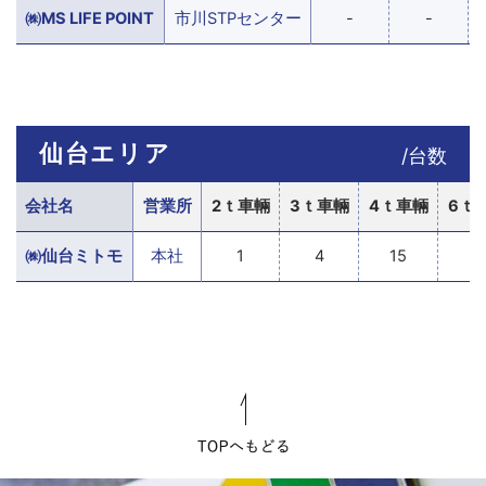
㈱MS LIFE POINT
市川STPセンター
-
-
仙台エリア
/台数
会社名
営業所
2ｔ車輛
3ｔ車輛
4ｔ車輛
6ｔ
㈱仙台ミトモ
本社
1
4
15
-