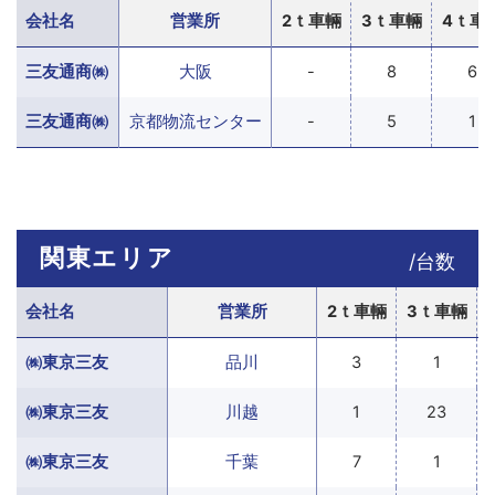
会社名
営業所
2ｔ車輛
3ｔ車輛
4ｔ車
三友通商㈱
大阪
-
8
6
三友通商㈱
京都物流センター
-
5
1
関東エリア
/台数
会社名
営業所
2ｔ車輛
3ｔ車輛
㈱東京三友
品川
3
1
㈱東京三友
川越
1
23
㈱東京三友
千葉
7
1