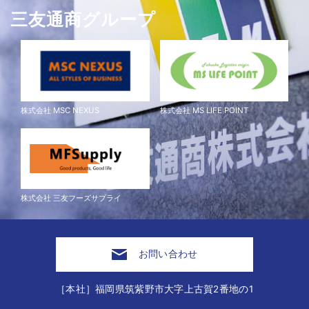
三友通商グループ
株式会社 MSC NEXUS
株式会社 MS LIFE POINT
株式会社 三友フーズサプライ
お問い合わせ
［本社］福岡県筑紫野市大字上古賀2番地の1