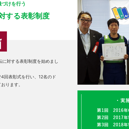
識づけを行う
対する表彰制度
運転に対する表彰制度を始めまし
4回表彰式を行い、12名のド
ております。