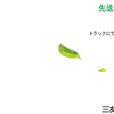
先
トラックに
三