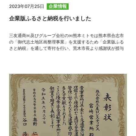
2023年07月25日
企業情報
企業版ふるさと納税を行いました
三友通商㈱及びグループ会社の㈱熊本ミトモは熊本県合志市
の「御代志土地区画整理事業」を支援するため「企業版ふる
さと納税」を通して寄付を行い、荒木市長より感謝状が授与
されました。弊社では当事業による居心地の良い、賑わいの
あるまちづくりの実現を応援してまいります。 合志市HP
https://www.city.koshi.lg.jp/kiji00322671/index.html （外部
リンク）