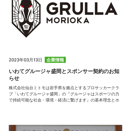
2023年03月13日
企業情報
いわてグルージャ盛岡とスポンサー契約のお知
らせ
株式会社仙台ミトモは岩手県を拠点とするプロサッカークラ
ブ「いわてグルージャ盛岡」の『グルージャはスポーツの力
で持続可能な社会・環境・経済に繋げます』の基本理念とホ
ームタウン活動を支持し2023シーズンオフィシャル・パート
ナーとなりました事をお知らせ致します。 今後も当社はこの
ようなスポーツ協賛などを通じて、社会貢献活動及び地域振
興の一助となる取組みを行ってまいります。 （期間：2023年
2月6日～ […]