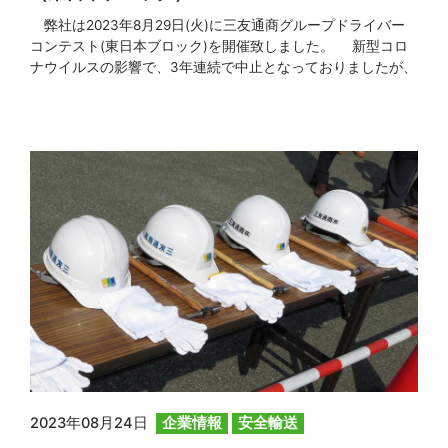
弊社は2023年8月29日(火)に三友通商グループドライバー
コンテスト(東日本ブロック)を開催致しました。 新型コロ
ナウイルスの影響で、3年連続で中止となっておりましたが、
4年ぶりの開催となりました。 今年で４回目となりましたド
ライバーコンテストは、各拠点から選抜された６選手が熱戦
を繰り広げました。 当日は快晴で日中の気温が上がり競技
者や見学者の体調など不安もありましたが、無事コンテスト
を終 […]
2023年08月24日
企業情報
安全輸送