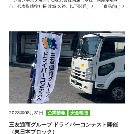
ーション事業を展開する株式会社関通（本社：兵庫県尼崎
市、代表取締役社長 達城 久裕、以下関通）と、「食品向けワ
ンストップ物流サービス」の協業を開始いたします。 冷凍冷
蔵の輸送インフラや冷凍冷蔵倉庫のキャパシティーを強みと
する当社と、庫内オペレーションのノウハウやWMS等のシス
テムを強みとする関通との協業により、様々なニーズに対応
できる体制を整 […]
2023年08月31日
企業情報
安全輸送
三友通商グループ ドライバーコンテスト開催
（東日本ブロック）