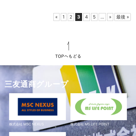
SDGs推進に取り組んでまいります。
«
1
2
3
4
5
...
»
最後 »
三友通商グループ
株式会社 MSC NEXUS
株式会社 MS LIFE POINT