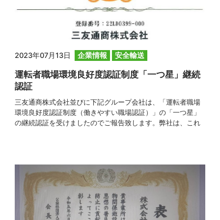
2023年07月13日
企業情報
安全輸送
運転者職場環境良好度認証制度「一つ星」継続
認証
三友通商株式会社並びに下記グループ会社は、「運転者職場
環境良好度認証制度（働きやすい職場認証）」の「一つ星」
の継続認証を受けましたのでご報告致します。弊社は、これ
に満足する事なく当認証の最高位である「三つ星」の取得を
目指し、今以上に従業員にとって、より良い職場環境整備に
邁進致します。
～対象会社～ 三友通商株式会社 株式
会社三友ロジスティ […]