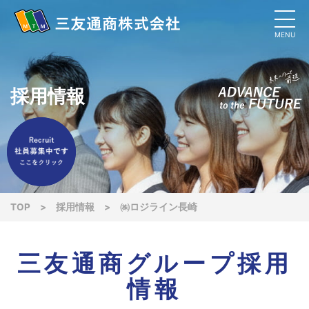
MENU
採用情報
TOP
>
採用情報
>
㈱ロジライン長崎
三友通商グループ採用
情報