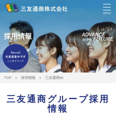
MENU
採用情報
TOP
>
採用情報
>
三友通商㈱
三友通商グループ採用
情報