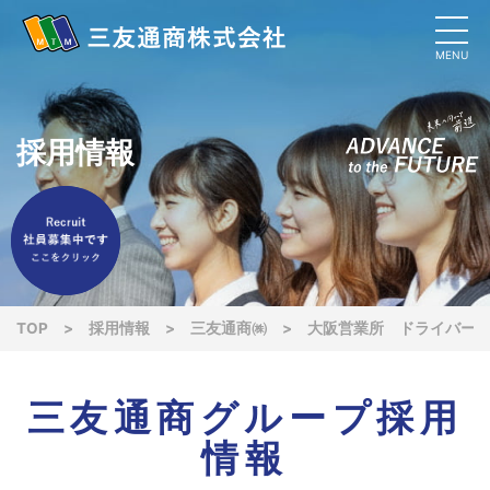
MENU
採用情報
TOP
>
採用情報
>
三友通商㈱
>
大阪営業所 ドライバー
三友通商グループ採用
情報