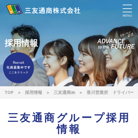
MENU
採用情報
TOP
>
採用情報
>
三友通商㈱
>
香川営業所 ドライバー
三友通商グループ採用
情報